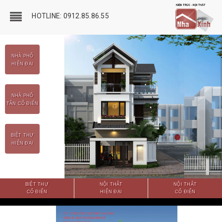
HOTLINE: 0912.85.86.55
NHÀ PHỐ
HIỆN ĐẠI
NHÀ PHỐ
TÂN CỔ ĐIỂN
BIỆT THỰ
HIỆN ĐẠI
BIỆT THỰ
NỘI THẤT
NỘI THẤT
CỔ ĐIỂN
HIỆN ĐẠI
CỔ ĐIỂN